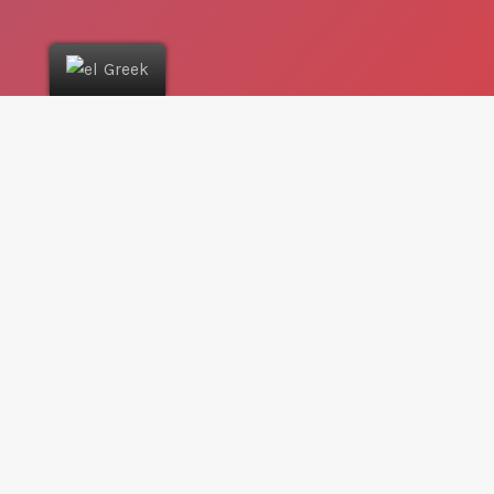
Greek
Τι γίνεται αν έχω πολλά
καταστήματα;
Δεν υπάρχει πρόβλημα με την ύπαρξη πολλαπλών
καταστημάτων και πολλαπλών προσφορών ανά
μεμονωμένο κατάστημα, καθώς οι αγορές-στόχοι
είναι διαφορετικές ανάλογα με τις γεωγραφικές
περιοχές και η επιχείρησή σας μπορεί να θέλει να
προσελκύσει πελάτες σε συγκεκριμένα καταστήματα
για συγκεκριμένες προσφορές.