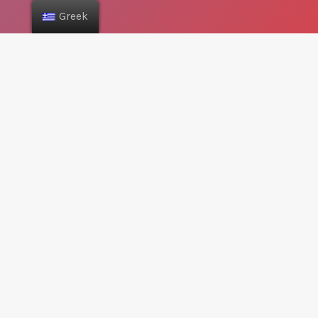
Greek
ΤΙ ΠΡΟΣΦΈΡΕΙ Η ΕΦΑΡΜΟΓΉ ΣΤΟΥΣ ΧΡΉΣΤΕΣ;
ΤΙ ΠΡΟΣΦΈΡΕΙ ΣΤΙΣ ΕΠΙΧΕΙΡΉΣΕΙΣ;
ΠΏΣ ΚΑΤΑΧΩΡΊΖΩ ΤΗΝ ΕΠΙΧΕΊΡΗΣΉ ΜΟΥ;
ΥΠΆΡΧΟΥΝ ΔΙΑΔΙΚΑΣΊΕΣ;
ΠΌΣΟ ΚΟΣΤΊΖΕΙ ΣΤΗΝ ΕΠΙΧΕΊΡΗΣΉ ΜΟΥ;
ΜΠΟΡΏ ΝΑ ΕΓΓΡΑΦΏ ΣΕ ΜΙΑ ΔΟΚΙΜΑΣΤΙΚΉ ΣΥΝΔΡΟΜΉ;
ΤΙ ΓΊΝΕΤΑΙ ΑΝ ΈΧΩ ΠΟΛΛΆ ΚΑΤΑΣΤΉΜΑΤΑ;
ΜΠΟΡΏ ΝΑ ΓΊΝΩ ΔΙΚΑΙΟΔΌΧΟΣ Ή ΕΤΑΊΡΟΣ;
ΠΏΣ ΘΑ ΕΝΗΜΕΡΏΝΟΜΑΙ ΓΙΑ ΤΥΧΌΝ ΝΈΕΣ ΠΡΟΣΦΟΡΈΣ;