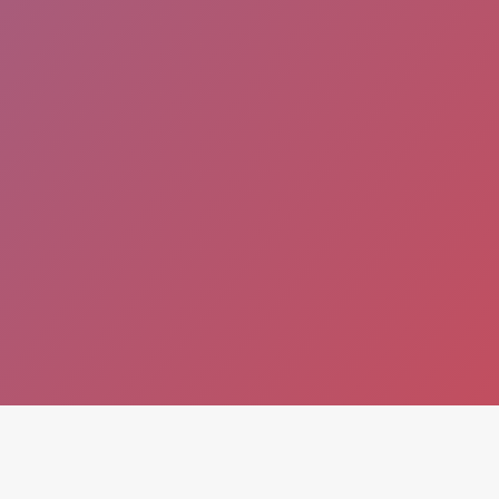
ΕΠΙΚΟΙ
ΌΡ
ΣΥΧΝΈΣ Ε