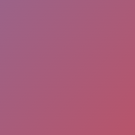
OK
ΑΡΧΙΚΉ 
Η ΕΦΑ
ΔΙΑΦΗΜΙ