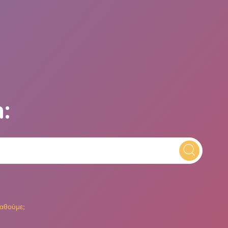
αθούμε;