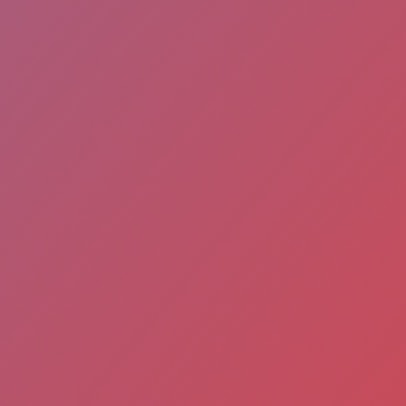
ΣΕΛΊΔΑ
NEWSLETTER
Εγγραφείτε στις τελευταίες προσφορές
ΡΜΟΓΉ
σήμερα:
ΣΤΕΊΤΕ